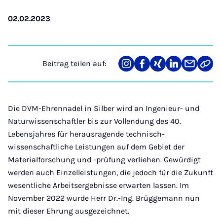
02.02.2023
Beitrag teilen auf:
Teilen
Teilen
Teilen
Teilen
Teilen
Link
auf
auf
auf
auf
über
kopi
Instagram
Facebook
Xing
LinkedIn
E-
Mail
Die DVM-Ehrennadel in Silber wird an Ingenieur- und
Naturwissenschaftler bis zur Vollendung des 40.
Lebensjahres für herausragende technisch-
wissenschaftliche Leistungen auf dem Gebiet der
Materialforschung und -prüfung verliehen. Gewürdigt
werden auch Einzelleistungen, die jedoch für die Zukunft
wesentliche Arbeitsergebnisse erwarten lassen. Im
November 2022 wurde Herr Dr.-Ing. Brüggemann nun
mit dieser Ehrung ausgezeichnet.