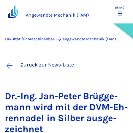
Menü
Angewandte Mechanik (FAM)
Fakultät für Maschinenbau
Angewandte Mechanik (FAM)
Zurück zur News-Liste
Dr.-Ing. Jan-Pe­ter Brüg­ge­
mann wird mit der DVM-Eh­
ren­na­del in Sil­ber aus­ge­
zeich­net