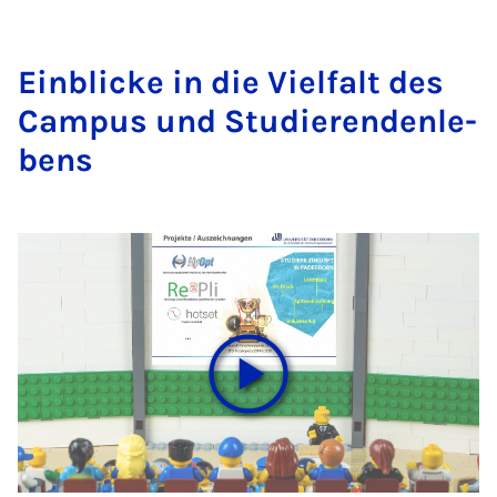
Ein­bli­cke in die Viel­falt des
Cam­pus und Stu­die­ren­den­le­
bens