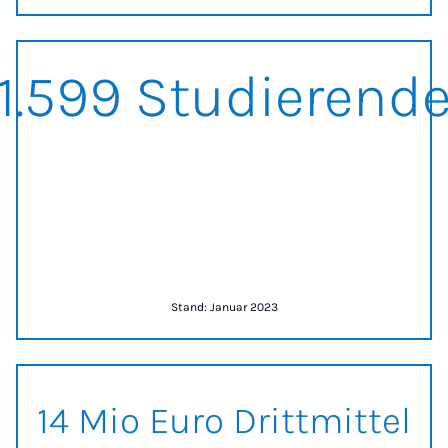
1600 Studierende
1.600 Studierende
Stand: Januar 2023
14 Mio Euro Drittmittel
14 Mio Euro Drittmittel