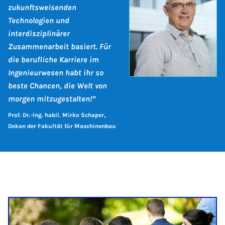
zukunftsweisenden
Technologien und
interdisziplinärer
Zusammenarbeit basiert. Für
die berufliche Karriere im
Ingenieurwesen habt ihr so
beste Chancen, die Welt von
morgen mitzugestalten!”
Prof. Dr.-Ing. habil. Mirko Schaper,
Dekan der Fakultät für Maschinenbau