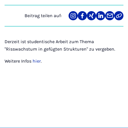
Beitrag teilen auf:
Teilen
Teilen
Teilen
Teilen
Teilen
Link
auf
auf
auf
auf
über
kopi
Instagram
Facebook
Xing
LinkedIn
E-
Mail
Derzeit ist studentische Arbeit zum Thema
"Risswachstum in gefügten Strukturen" zu vergeben.
Weitere Infos
hier
.