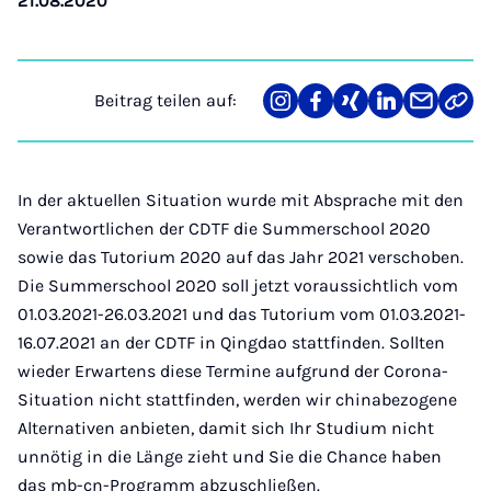
21.08.2020
Beitrag teilen auf:
Teilen
Teilen
Teilen
Teilen
Teilen
Link
auf
auf
auf
auf
über
kopi
Instagram
Facebook
Xing
LinkedIn
E-
Mail
In der aktuellen Situation wurde mit Absprache mit den
Verantwortlichen der CDTF die Summerschool 2020
sowie das Tutorium 2020 auf das Jahr 2021 verschoben.
Die Summerschool 2020 soll jetzt voraussichtlich vom
01.03.2021-26.03.2021 und das Tutorium vom 01.03.2021-
16.07.2021 an der CDTF in Qingdao stattfinden. Sollten
wieder Erwartens diese Termine aufgrund der Corona-
Situation nicht stattfinden, werden wir chinabezogene
Alternativen anbieten, damit sich Ihr Studium nicht
unnötig in die Länge zieht und Sie die Chance haben
das mb-cn-Programm abzuschließen.