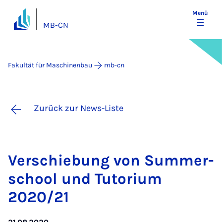
Menü
MB-CN
Fakultät für Maschinenbau
mb-cn
Zurück zur News-Liste
Ver­schie­bung von Sum­mer­
school und Tu­to­ri­um
2020/21