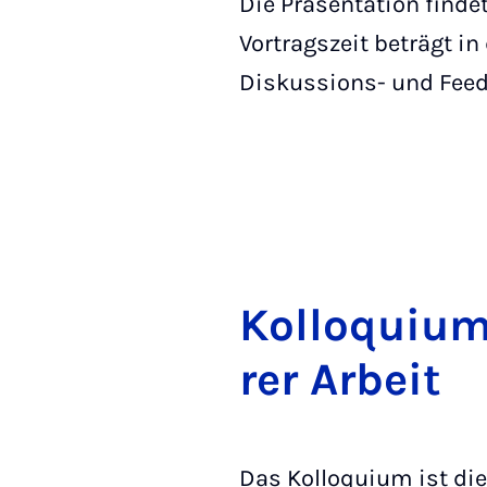
Die Präsentation finde
Vortragszeit beträgt in
Diskussions- und Fee
Kol­lo­qui­u
rer Ar­beit
Das Kolloquium ist di