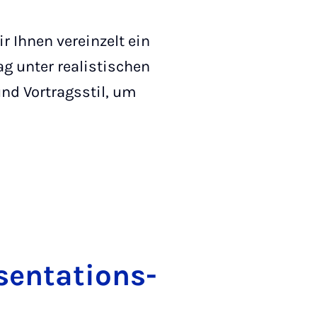
r Ihnen vereinzelt ein
ag unter realistischen
nd Vortragsstil, um
sen­ta­ti­ons­