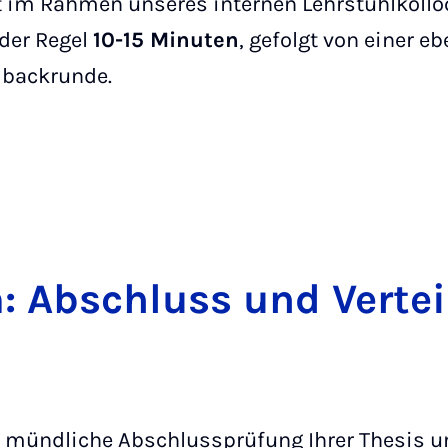
t im Rahmen unseres internen Lehrstuhlkollo
 der Regel
10-15 Minuten
, gefolgt von einer e
dbackrunde.
m: Ab­schluss und Ver­tei
e mündliche Abschlussprüfung Ihrer Thesis un