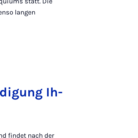
quiums statt. Die
benso langen
­di­gung Ih­
d findet nach der