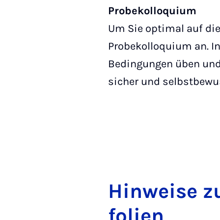
Probekolloquium
Um Sie optimal auf die
Probekolloquium an. In
Bedingungen üben und e
sicher und selbstbewus
Hin­wei­se zu
fo­li­en