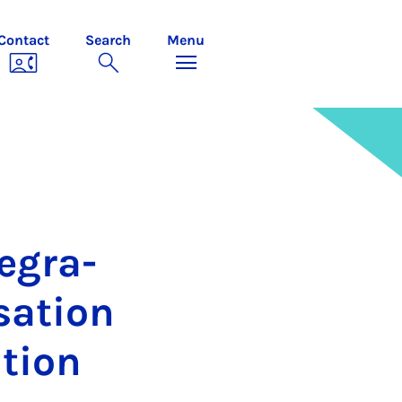
Contact
Search
Menu
eg­ra­
sa­tion
­tion