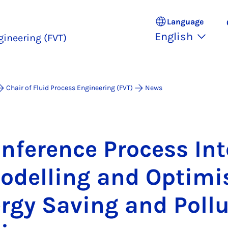
Language
English
gineering (FVT)
Chair of Fluid Process Engineering (FVT)
News
n­fer­ence Pro­cess In­t
od­el­ling and Op­tim­i
ergy Sav­ing and Pol­lu