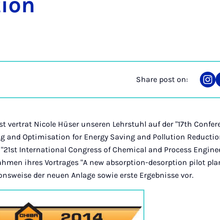
tion
Share post on:
Sha
on
Ins
st vertrat Nicole Hüser unseren Lehrstuhl auf der "17th Confe
ng and Optimisation for Energy Saving and Pollution Reducti
1st International Congress of Chemical and Process Enginee
ahmen ihres Vortrages "A new absorption-desorption pilot pla
tionsweise der neuen Anlage sowie erste Ergebnisse vor.