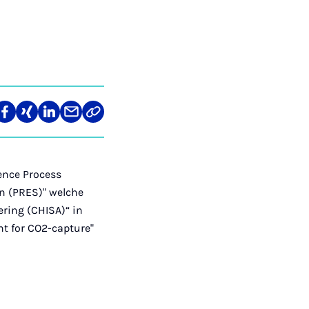
re
Teilen
Teilen
Teilen
Teilen
Link
auf
auf
auf
über
kopieren
tagram
Facebook
Xing
LinkedIn
E-
Mail
rence Process
on (PRES)" welche
ring (CHISA)“ in
nt for CO2-capture"