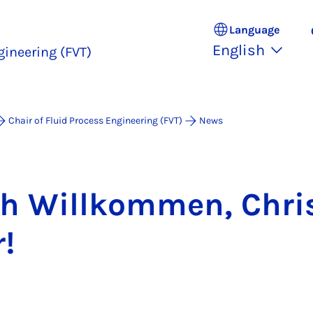
Language
English
gineering (FVT)
Chair of Fluid Process Engineering (FVT)
News
ch Willkom­men, Chris­
!