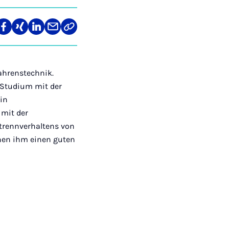
len
Teilen
Teilen
Teilen
Teilen
Link
auf
auf
auf
über
kopieren
tagram
Facebook
Xing
LinkedIn
E-
Mail
ahrenstechnik.
 Studium mit der
in
 mit der
trennverhaltens von
hen ihm einen guten