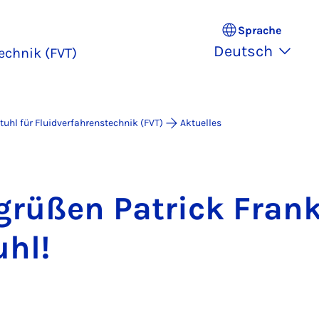
Sprache
Deutsch
echnik (FVT)
tuhl für Fluidverfahrenstechnik (FVT)
Aktuelles
grü­ßen Pa­trick Fran
uhl!