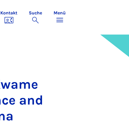
Kontakt
Suche
Menü
 Kwa­me
ence and
­na