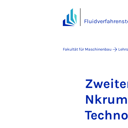
Fluidverfahrenst
Fakultät für Maschinenbau
Lehrs
Zwei­te
Nkru­ma
Tech­no