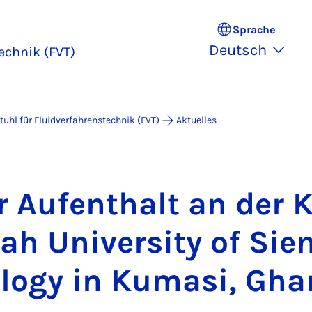
Sprache
Deutsch
echnik (FVT)
tuhl für Fluidverfahrenstechnik (FVT)
Aktuelles
r Auf­ent­halt an der
h Uni­ver­si­ty of Si
­lo­gy in Ku­ma­si, Gha