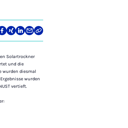
len
Teilen
Teilen
Teilen
Teilen
Link
auf
auf
auf
über
kopieren
tagram
Facebook
Xing
LinkedIn
E-
Mail
en Solartrockner
rtet und die
pe wurden diesmal
r Ergebnisse wurden
UST vertieft.
er: