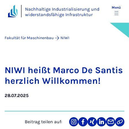
Menü
Nachhaltige Industrialisierung und
widerstandsfähige Infrastruktur
Fakultät für Maschinenbau
NIWI
NI­WI heißt Ma­r­co De San­tis
herz­lich Will­kom­men!
28.07.2025
Beitrag teilen auf:
Teilen
Teilen
Teilen
Teilen
Teilen
Link