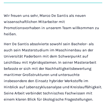
auf
auf
auf
auf
über
kopi
Instagram
Facebook
Xing
LinkedIn
E-
Mail
Wir freuen uns sehr, Marco De Santis als neuen
wissenschaftlichen Mitarbeiter mit
Promotionsvorhaben in unserem Team willkommen zu
heißen.
Herr De Santis absolvierte sowohl sein Bachelor- als
auch sein Masterstudium im Maschinenbau an der
Universität Paderborn mit dem Schwerpunkt auf
Leichtbau mit Hybridsystemen. In seiner Masterarbeit
befasste er sich mit der Nachhaltigkeitsbewertung
maritimer Großstrukturen und untersuchte
insbesondere den Einsatz hybrider Werkstoffe im
Hinblick auf Lebenszyklusanalyse und Kreislauffähigkeit.
Seine Arbeit verbindet technisches Fachwissen mit
einem klaren Blick für ökologische Fragestellungen.