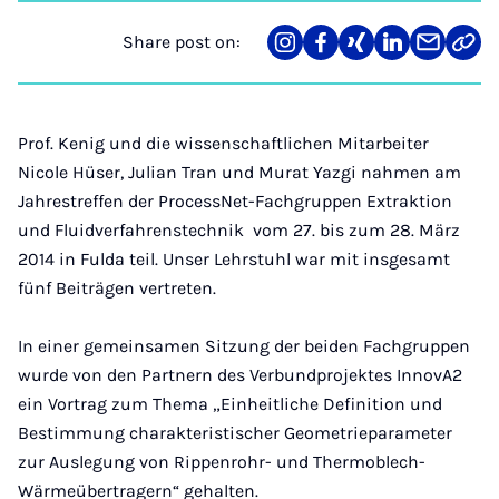
Share post on:
Share
Teilen
Teilen
Teilen
Teilen
Link
on
auf
auf
auf
über
kopi
Instagram
Facebook
Xing
LinkedIn
E-
Mail
Prof. Kenig und die wissenschaftlichen Mitarbeiter
Nicole Hüser, Julian Tran und Murat Yazgi nahmen am
Jahrestreffen der ProcessNet-Fachgruppen Extraktion
und Fluidverfahrenstechnik vom 27. bis zum 28. März
2014 in Fulda teil. Unser Lehrstuhl war mit insgesamt
fünf Beiträgen vertreten.
In einer gemeinsamen Sitzung der beiden Fachgruppen
wurde von den Partnern des Verbundprojektes InnovA2
ein Vortrag zum Thema „Einheitliche Definition und
Bestimmung charakteristischer Geometrieparameter
zur Auslegung von Rippenrohr- und Thermoblech-
Wärmeübertragern“ gehalten.