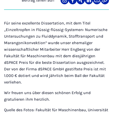
Beitrag teilen auf:
Teilen
Teilen
Teilen
Teilen
Teilen
Link
auf
auf
auf
auf
über
kopi
Instagram
Facebook
Xing
LinkedIn
E-
Mail
Für seine exzellente Dissertation, mit dem Titel
„Einzeltropfen in Flüssig-flüssig-Systemen: Numerische
Untersuchungen zu Fluiddynamik, Stofftransport und
Marangonikonvektion“ wurde unser ehemaliger
wissenschaftlicher Mitarbeiter Herr Engberg von der
Fakultät für Maschinenbau mit dem diesjährigen
dSPACE Preis für die beste Dissertation ausgezeichnet.
Der von der Firma dSPACE GmbH gestiftete Preis ist mit
1.000 € dotiert und wird jährlich beim Ball der Fakultät
verliehen.
Wir freuen uns über diesen schönen Erfolg und
gratulieren ihm herzlich.
Quelle des Fotos: Fakultät für Maschinenbau, Universität