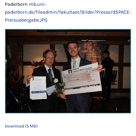
Paderborn
mb.uni-
paderborn.de/fileadmin/fakultaet/Bilder/Presse/dSPACE-
Preisuebergabe.JPG
Download (5 MB)