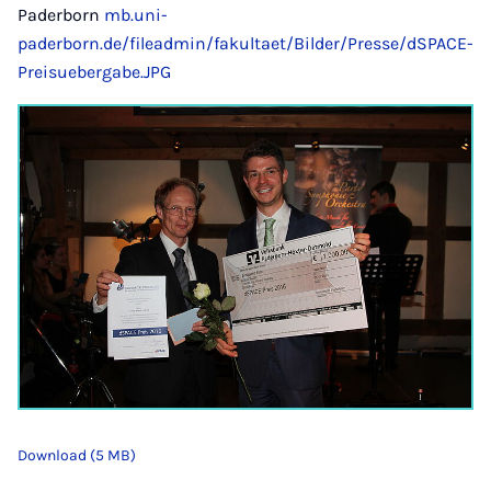
Paderborn
mb.uni-
paderborn.de/fileadmin/fakultaet/Bilder/Presse/dSPACE-
Preisuebergabe.JPG
Download (5 MB)