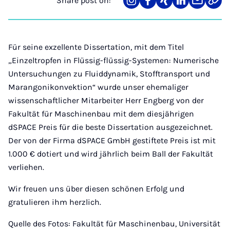
Share post on:
Share
Teilen
Teilen
Teilen
Teilen
Link
on
auf
auf
auf
über
kopi
Instagram
Facebook
Xing
LinkedIn
E-
Mail
Für seine exzellente Dissertation, mit dem Titel
„Einzeltropfen in Flüssig-flüssig-Systemen: Numerische
Untersuchungen zu Fluiddynamik, Stofftransport und
Marangonikonvektion“ wurde unser ehemaliger
wissenschaftlicher Mitarbeiter Herr Engberg von der
Fakultät für Maschinenbau mit dem diesjährigen
dSPACE Preis für die beste Dissertation ausgezeichnet.
Der von der Firma dSPACE GmbH gestiftete Preis ist mit
1.000 € dotiert und wird jährlich beim Ball der Fakultät
verliehen.
Wir freuen uns über diesen schönen Erfolg und
gratulieren ihm herzlich.
Quelle des Fotos: Fakultät für Maschinenbau, Universität