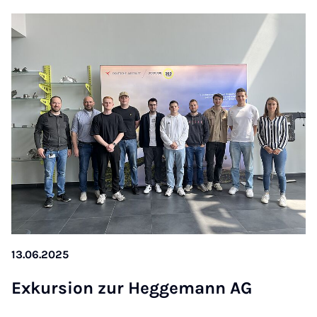
13.06.2025
Ex­kur­si­on zur Heg­ge­mann AG