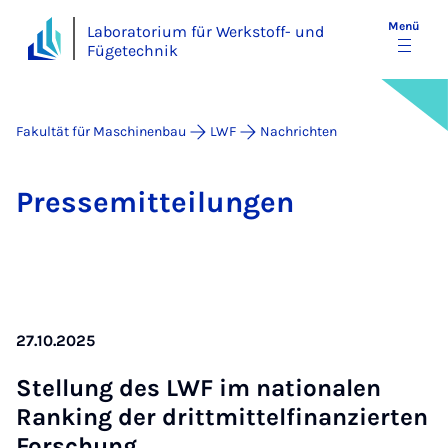
Menü
Laboratorium für Werkstoff- und
Fügetechnik
Fakultät für Maschinenbau
LWF
Nachrichten
Pres­se­mit­tei­lun­gen
27.10.2025
Stel­lung des LWF im na­ti­o­na­len
Ran­king der dritt­mit­tel­fi­nan­zier­ten
For­schung