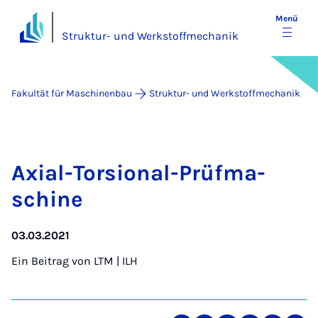
Menü
Struktur- und Werkstoffmechanik
Fakultät für Maschinenbau
Struk­tur- und Werkstoffmech­anik
Axi­al-Tor­si­o­nal-Prüf­ma­
schi­ne
03.03.2021
Ein Beitrag von
LTM | ILH