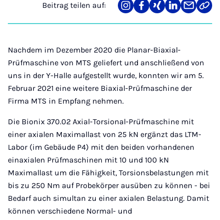
Beitrag teilen auf:
Teilen
Teilen
Teilen
Teilen
Teilen
Link
auf
auf
auf
auf
über
kopi
Instagram
Facebook
Xing
LinkedIn
E-
Mail
Nachdem im Dezember 2020 die Planar-Biaxial-
Prüfmaschine von MTS geliefert und anschließend von
uns in der Y-Halle aufgestellt wurde, konnten wir am 5.
Februar 2021 eine weitere Biaxial-Prüfmaschine der
Firma MTS in Empfang nehmen.
Die Bionix 370.02 Axial-Torsional-Prüfmaschine mit
einer axialen Maximallast von 25 kN ergänzt das LTM-
Labor (im Gebäude P4) mit den beiden vorhandenen
einaxialen Prüfmaschinen mit 10 und 100 kN
Maximallast um die Fähigkeit, Torsionsbelastungen mit
bis zu 250 Nm auf Probekörper ausüben zu können - bei
Bedarf auch simultan zu einer axialen Belastung. Damit
können verschiedene Normal- und