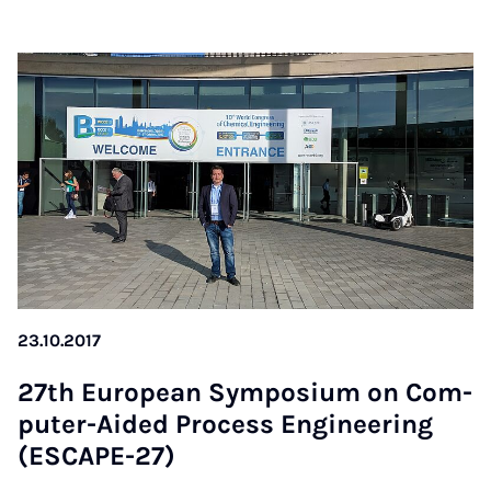
23.10.2017
27th Eu­ro­pean Sym­po­si­um on Com­
pu­ter-Ai­ded Pro­cess En­gi­nee­ring
(ES­CAPE-27)