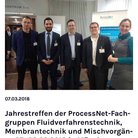
07.03.2018
Jah­res­tref­fen der Pro­cess­Net-Fach­
grup­pen Flu­id­ver­fah­rens­tech­nik,
Mem­bran­tech­nik und Misch­vor­gän­