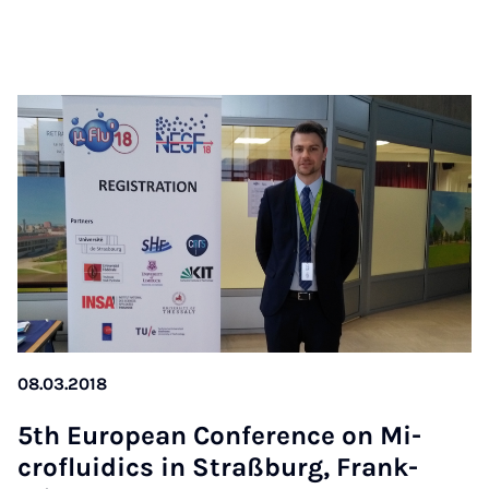
08.03.2018
5th Eu­ro­pean Con­fe­rence on Mi­
croflu­i­dics in Straß­burg, Frank­