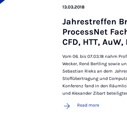
13.03.2018
Jahrestref­fen B
Pro­cess­Net Fa
CFD, HTT, AuW, 
Vom 06. bis 07.03.18 nahm Prof
Wecker, René Bertling sowie u
Sebastian Rieks an dem Jahre
Stoffübertragung und Computat
Konferenz fand in den Räumlich
und Alexander Zibart beteiligt
Read more