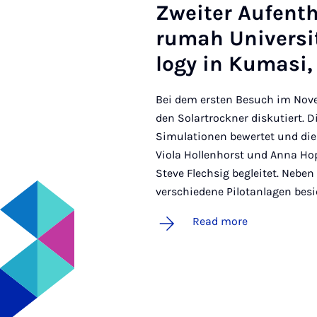
Zweit­er Aufent
rumah Uni­ver­si
logy in Ku­masi
Bei dem ersten Besuch im Nov
den Solartrockner diskutiert. 
Simulationen bewertet und die 
Viola Hollenhorst und Anna Ho
Steve Flechsig begleitet. Nebe
verschiedene Pilotanlagen bes
Read more