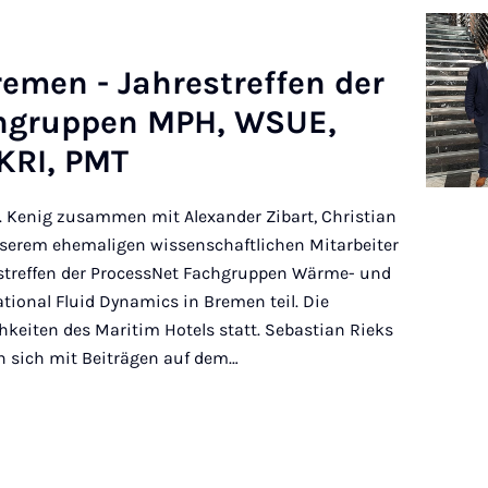
re­men - Jahrestref­fen der
ch­grup­pen MPH, WSUE,
KRI, PMT
. Kenig zusammen mit Alexander Zibart, Christian
nserem ehemaligen wissenschaftlichen Mitarbeiter
streffen der ProcessNet Fachgruppen Wärme- und
ional Fluid Dynamics in Bremen teil. Die
keiten des Maritim Hotels statt. Sebastian Rieks
en sich mit Beiträgen auf dem…