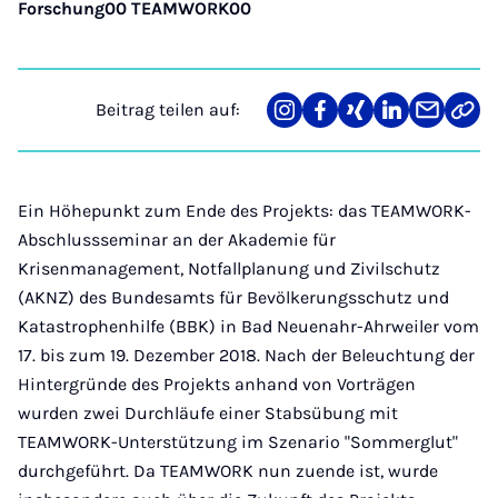
Forschung00 TEAMWORK00
Beitrag teilen auf:
Teilen
Teilen
Teilen
Teilen
Teilen
Link
auf
auf
auf
auf
über
kopi
Instagram
Facebook
Xing
LinkedIn
E-
Mail
Ein Höhepunkt zum Ende des Projekts: das TEAMWORK-
Abschlussseminar an der Akademie für
Krisenmanagement, Notfallplanung und Zivilschutz
(AKNZ) des Bundesamts für Bevölkerungsschutz und
Katastrophenhilfe (BBK) in Bad Neuenahr-Ahrweiler vom
17. bis zum 19. Dezember 2018. Nach der Beleuchtung der
Hintergründe des Projekts anhand von Vorträgen
wurden zwei Durchläufe einer Stabsübung mit
TEAMWORK-Unterstützung im Szenario "Sommerglut"
durchgeführt. Da TEAMWORK nun zuende ist, wurde