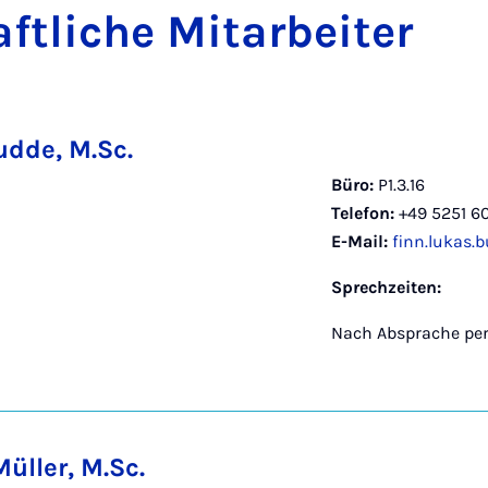
t­li­che Mit­a­r­bei­ter
udde, M.Sc.
Büro:
P1.3.16
Telefon:
+49 5251 6
E-Mail:
finn.lukas.
Sprechzeiten:
Nach Absprache per
üller, M.Sc.