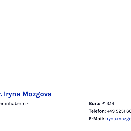
r. Iryna Mozgova
eninhaberin -
Büro:
P1.3.19
Telefon:
+49 5251 6
E-Mail:
iryna.mozg