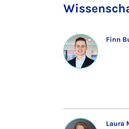
Wis­sen­schaf
Finn B
Laura M