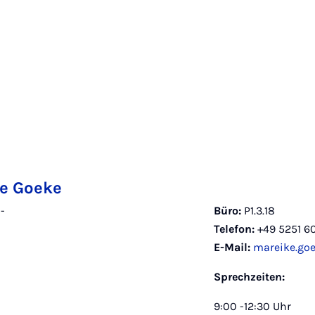
e Goeke
-
Büro:
P1.3.18
Telefon:
+49 5251 6
E-Mail:
mareike.go
Sprechzeiten:
9:00 -12:30 Uhr