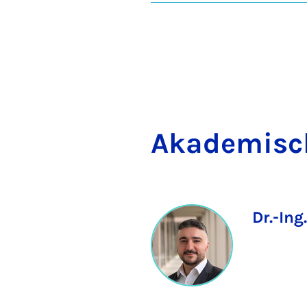
Aka­de­mi­s
Dr.-In