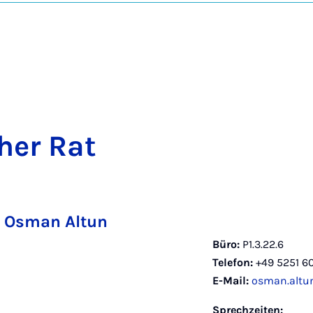
cher Rat
g. Osman Altun
Büro:
P1.3.22.6
Telefon:
+49 5251 6
E-Mail:
osman.altu
Sprechzeiten: