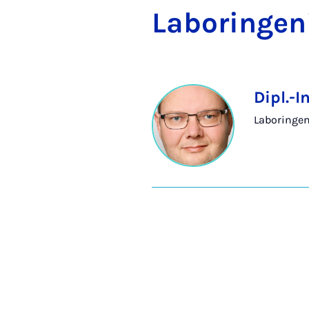
La­bo­r­in­ge­n
Dipl.-I
Laboringen