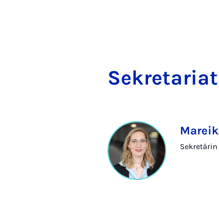
Se­kre­ta­ri­at
Mareik
Sekretärin 