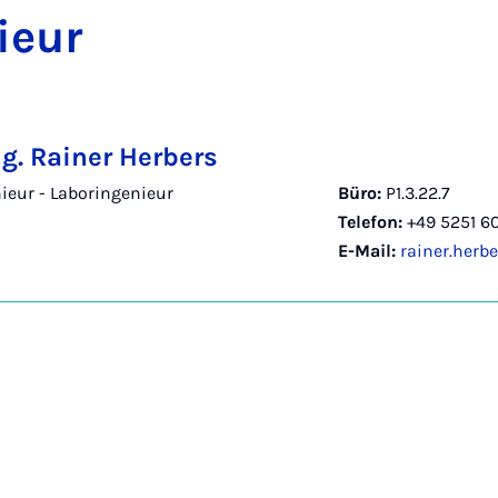
i­eur
ng. Rainer Herbers
ieur - Laboringenieur
Büro:
P1.3.22.7
Telefon:
+49 5251 6
E-Mail:
rainer.herb