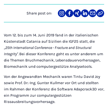
Share post on:
Share
Teilen
Teilen
Teilen
Teilen
Link
on
auf
auf
auf
über
kopi
Instagram
Facebook
Xing
LinkedIn
E-
Mail
Vom 12. bis zum 14. Juni 2019 fand in der italienischen
Küstenstadt Catania auf Sizilien die IGF25 statt, die
,,25th International Conference - Fracture and Structural
Integrity".
Bei dieser Konferenz geht es unter anderem um
die Themen Bruchmechanik, Lebensdauervorhersagen,
Biomechanik und computergestütze Analysetools.
Von der Angewandten Mechanik waren Tintu David Joy
sowie Prof. Dr.-Ing. Gunter Kullmer vor Ort und stellten
im Rahmen der Konferenz die Software Adapcrack3D vor,
ein Programm zur computergestützen
Rissausbreitungsvorhersage.