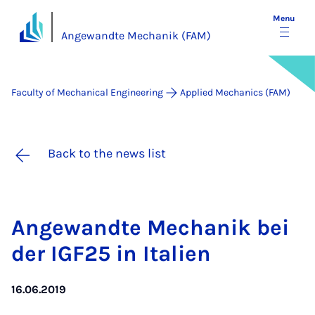
Menu
Angewandte Mechanik (FAM)
Faculty of Mechanical Engineering
Applied Mechanics (FAM)
Back to the news list
An­ge­wandte Mech­anik bei
der IG­F25 in It­ali­en
16.06.2019