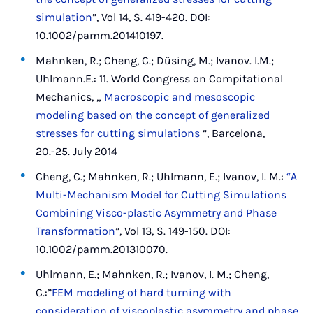
simulation
”, Vol 14, S. 419-420. DOI:
10.1002/pamm.201410197.
Mahnken, R.; Cheng, C.; Düsing, M.; Ivanov. I.M.;
Uhlmann.E.: 11. World Congress on Compitational
Mechanics, „
Macroscopic and mesoscopic
modeling based on the concept of generalized
stresses for cutting simulations
“, Barcelona,
20.-25. July 2014
Cheng, C.; Mahnken, R.; Uhlmann, E.; Ivanov, I. M.:
“A
Multi-Mechanism Model for Cutting Simulations
Combining Visco-plastic Asymmetry and Phase
Transformation
”, Vol 13, S. 149-150. DOI:
10.1002/pamm.201310070.
Uhlmann, E.; Mahnken, R.; Ivanov, I. M.; Cheng,
C.:”
FEM modeling of hard turning with
consideration of viscoplastic asymmetry and phase