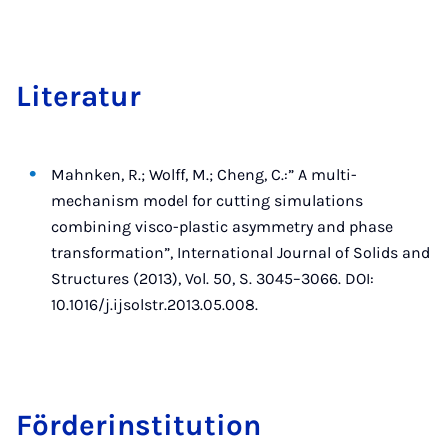
Lit­er­at­ur
Mahnken, R.; Wolff, M.; Cheng, C.:” A multi-
mechanism model for cutting simulations
combining visco-plastic asymmetry and phase
transformation”, International Journal of Solids and
Structures (2013), Vol. 50, S. 3045–3066. DOI:
10.1016/j.ijsolstr.2013.05.008.
För­der­insti­tu­tion