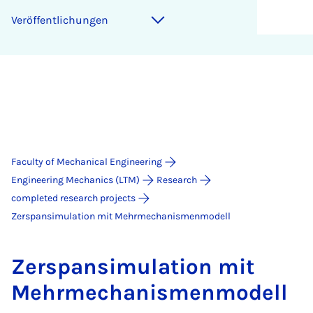
Ver­öf­fent­lichun­gen
Faculty of Mechanical Engineering
Engineering Mechanics (LTM)
Research
completed research projects
Zerspansimulation mit Mehrmechanismenmodell
Zer­spansim­u­la­tion mit
Mehrmech­an­is­men­mod­ell