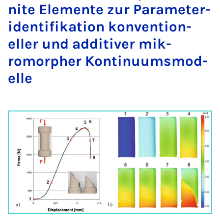
nite Ele­mente zur Para­met­er­
iden­ti­fika­tion kon­ven­tion­
eller und ad­dit­iver mik­
romorph­er Kontinuums­mod­
elle