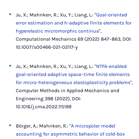
Ju, X.; Mahnken, R.; Xu, Y.; Liang, L.: "
Goal-oriented
error estimation and h-adaptive finite elements for
hyperelastic micromorphic continua
",
Computational Mechanics 69 (2022) 847–863, DOI:
10.1007/s00466-021-02117-y
Ju, X.; Mahnken, R.; Xu, Y.; Liang, L.: "
NTFA-enabled
goal-oriented adaptive space–time finite elements
for micro-heterogeneous elastoplasticity problems
",
Computer Methods in Applied Mechanics and
Engineering 398 (2022), DOI:
10.1016/j.cma.2022.115199
Börger, A.; Mahnken, R.: "
A micropolar model
accounting for asymmetric behavior of cold-box