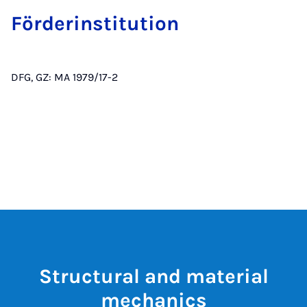
För­der­insti­tu­tion
DFG, GZ: MA 1979/17-2
Structural and material
mechanics