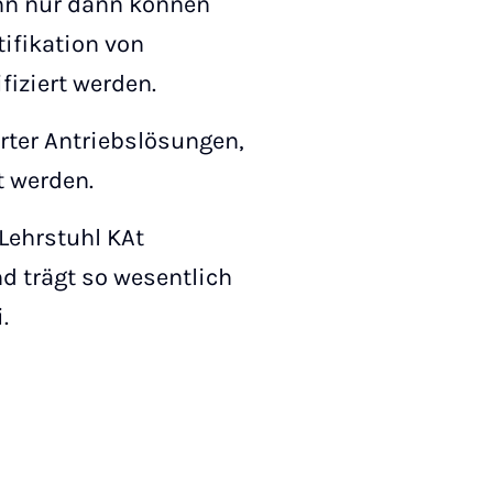
enn nur dann können
ifikation von
iziert werden.
rter Antriebslösungen,
 werden.
Lehrstuhl KAt
 trägt so wesentlich
.