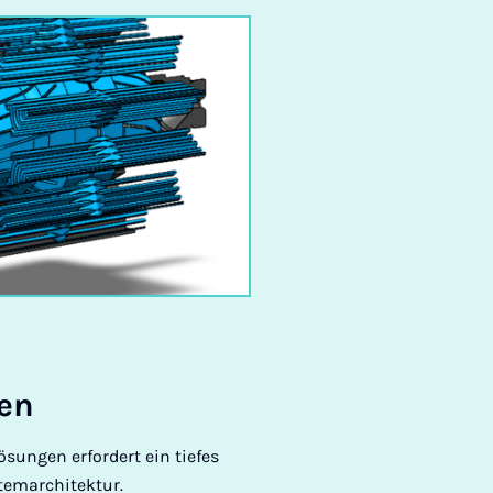
gen
sungen erfordert ein tiefes
temarchitektur.