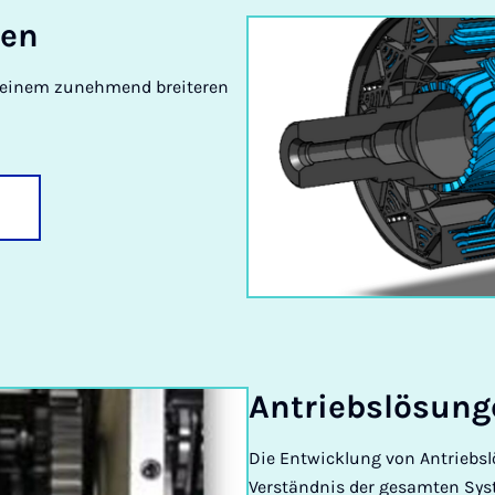
nen
einem zunehmend breiteren
An­triebs­lö­sun­
Die Entwicklung von Antriebslö
Verständnis der gesamten Sys