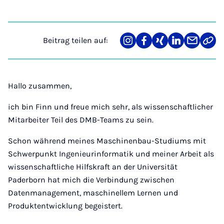
Beitrag teilen auf:
Teilen
Teilen
Teilen
Teilen
Teilen
Link
auf
auf
auf
auf
über
kopi
Instagram
Facebook
Xing
LinkedIn
E-
Mail
Hallo zusammen,
ich bin Finn und freue mich sehr, als wissenschaftlicher
Mitarbeiter Teil des DMB-Teams zu sein.
Schon während meines Maschinenbau-Studiums mit
Schwerpunkt Ingenieurinformatik und meiner Arbeit als
wissenschaftliche Hilfskraft an der Universität
Paderborn hat mich die Verbindung zwischen
Datenmanagement, maschinellem Lernen und
Produktentwicklung begeistert.