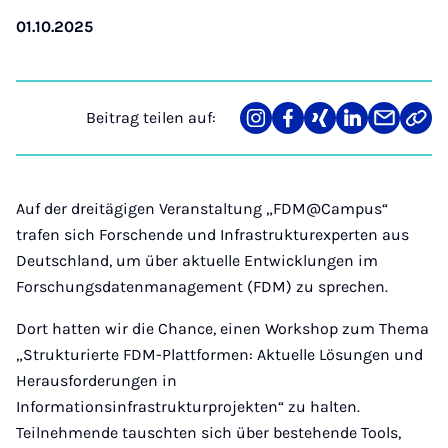
01.10.2025
Beitrag teilen auf:
Teilen
Teilen
Teilen
Teilen
Teilen
Link
auf
auf
auf
auf
über
kopi
Instagram
Facebook
Xing
LinkedIn
E-
Mail
Auf der dreitägigen Veranstaltung „FDM@Campus“
trafen sich Forschende und Infrastrukturexperten aus
Deutschland, um über aktuelle Entwicklungen im
Forschungsdatenmanagement (FDM) zu sprechen.
Dort hatten wir die Chance, einen Workshop zum Thema
„Strukturierte FDM-Plattformen: Aktuelle Lösungen und
Herausforderungen in
Informationsinfrastrukturprojekten“ zu halten.
Teilnehmende tauschten sich über bestehende Tools,