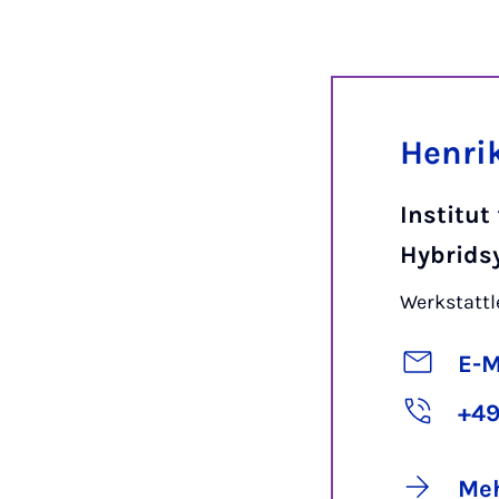
Henri
Institut
Hybrids
Werkstattl
E-M
+49
Meh