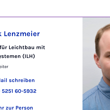
k Lenzmeier
 für Leichtbau mit
ystemen (ILH)
eiter
ail schreiben
 5251 60-5932
r zur Person