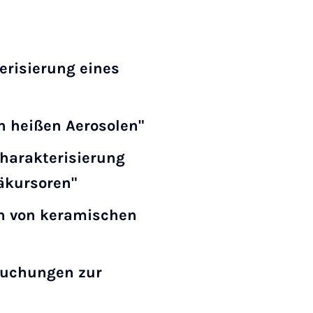
risierung eines
n heißen Aerosolen"
harakterisierung
räkursoren"
en von keramischen
suchungen zur