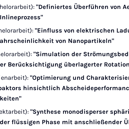
helorarbeit):
"Definiertes Überführen von Ae
Inlineprozess"
helorarbeit):
"Einfluss von elektrischen Lad
hrscheinlichkeit von Nanopartikeln"
elorarbeit):
"Simulation der Strömungsbed
er Berücksichtigung überlagerter Rotati
ienarbeit):
"Optimierung und Charakterisie
aktors hinsichtlich Abscheideperforman
keiten"
ektarbeit):
"Synthese monodisperser sphär
 der flüssigen Phase mit anschließender Ü