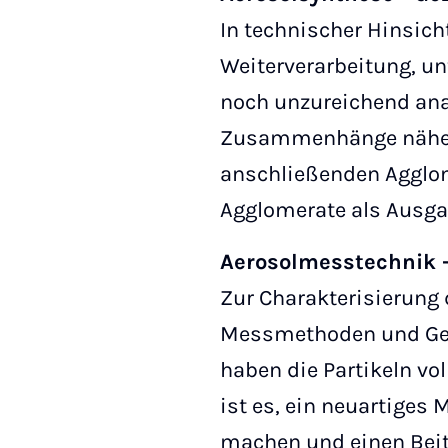
In technischer Hinsicht
Weiterverarbeitung, un
noch unzureichend ana
Zusammenhänge näher an
anschließenden Agglom
Agglomerate als Ausga
Aerosolmesstechnik -
Zur Charakterisierung 
Messmethoden und Gerä
haben die Partikeln vo
ist es, ein neuartiges
machen und einen Bei