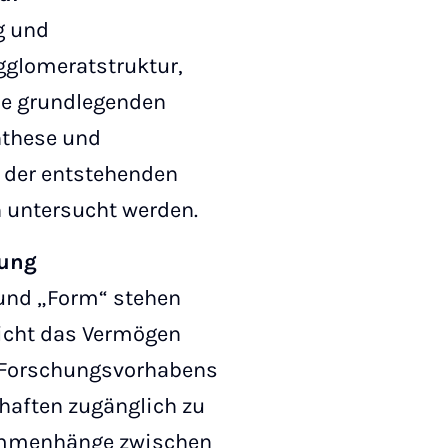
ng und
gglomeratstruktur,
ie grundlegenden
nthese und
 der entstehenden
n untersucht werden.
rung
 und „Form“ stehen
icht das Vermögen
es Forschungsvorhabens
chaften zugänglich zu
sammenhänge zwischen