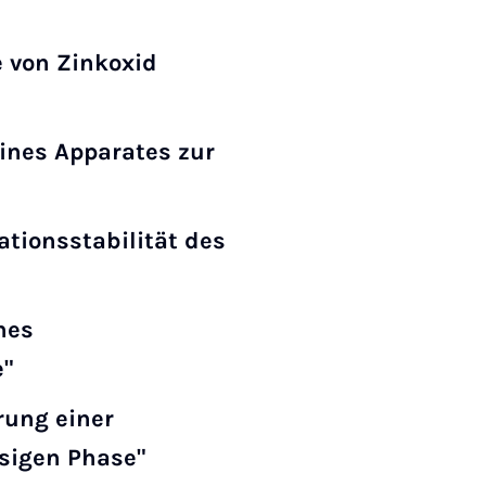
 von Zinkoxid
ines Apparates zur
tionsstabilität des
nes
"
rung einer
ssigen Phase"