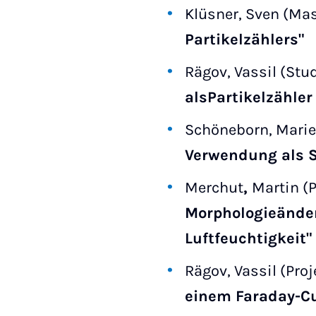
Klüsner, Sven (Mas
Partikelzählers"
Rägov, Vassil (Stu
alsPartikelzähle
Schöneborn, Marie 
Verwendung als S
Merchut
,
Martin (P
Morphologieänder
Luftfeuchtigkeit"
Rägov, Vassil (Proj
einem Faraday-Cu