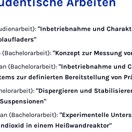
tu­dentische Arbeiten
udienarbeit):
"Inbetriebnahme und Charakte
olaufladers"
 (Bachelorarbeit):
"Konzept zur Messung vo
an (Bachelorarbeit):
"Inbetriebnahme und C
ems zur definierten Bereitstellung von P
elorarbeit):
"Dispergieren und Stabilisier
 Suspensionen"
an (Bachelorarbeit):
"Experimentelle Unter
andioxid in einem Heißwandreaktor"