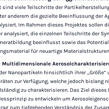
 sind viele Teilschritte der Partikelherstellu
ter anderem die gezielte Beeinflussung der A
lysiert. Im Rahmen dieses Projektes sollen d
alysiert, die einzelnen Teilschritte der Sy
eratbildung beeinflusst sowie das Potential
ngsmaterial für neuartige Materialstrukture
 Multidimensionale Aerosolcharakterisie
der Nanopartikeln hinsichtlich ihrer „Größe“
ten zur Verfügung, welche jedoch bislang n
llständig zu charakterisieren. Das Ziel dies
 Messprinzip zu entwickeln um Aerosoleigens
trag zum tiefgehenden Verständnis der Zu