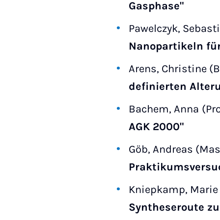
Gasphase"
Pawelczyk, Sebasti
Nanopartikeln fü
Arens, Christine (
definierten Alter
Bachem, Anna
(Pr
AGK 2000"
Göb, Andreas (Mas
Praktikumsversu
Kniepkamp, Marie 
Syntheseroute zur