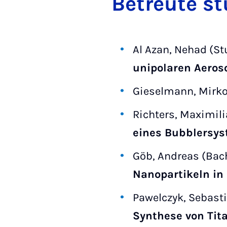
Be­treute s
Al Azan, Nehad (St
unipolaren Aeros
Gieselmann, Mirko
Richters, Maximili
eines Bubblersyst
Göb, Andreas (Bach
Nanopartikeln in
Pawelczyk, Sebasti
Synthese von Tit