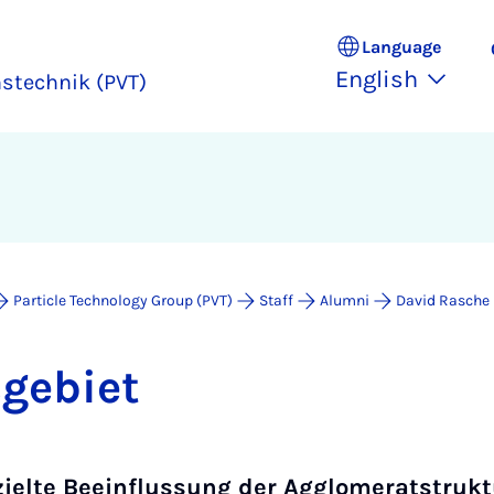
Language
English
nstechnik (PVT)
Particle Technology Group (PVT)
Staff
Alumni
David Rasche
ge­biet
zielte Beeinflussung der Agglomeratstrukt