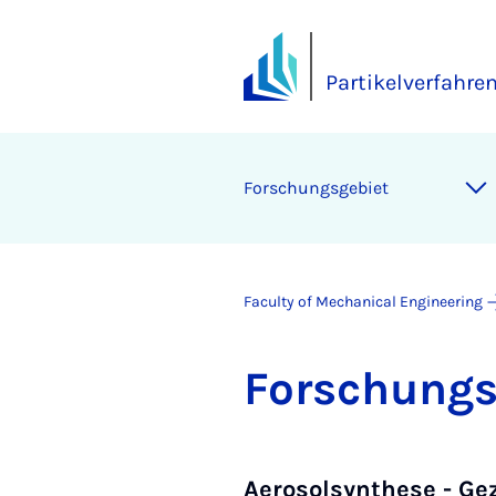
Partikelverfahre
Forschungs­ge­biet
Faculty of Mechanical Engineering
Forschungs­
Aerosolsynthese - Ge