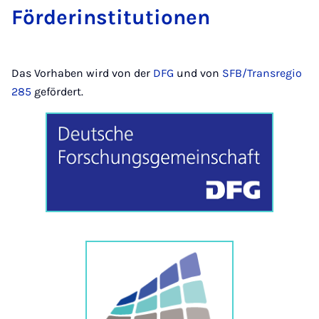
För­der­in­sti­tu­ti­o­nen
Das Vorhaben wird von der
DFG
und von
SFB/Transregio
285
gefördert.