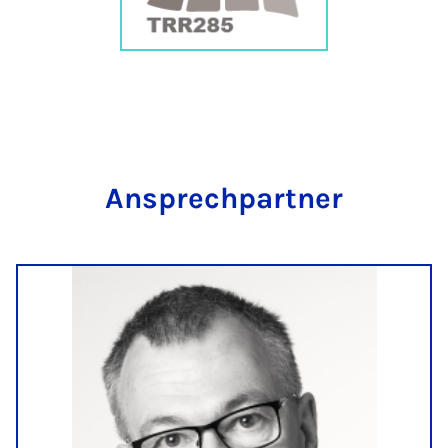
An­sprech­part­ner