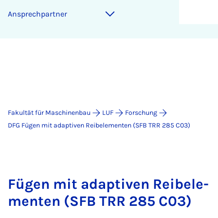
An­sprech­part­ner
Fakultät für Maschinenbau
LUF
Forschung
DFG Fügen mit adaptiven Reibelementen (SFB TRR 285 C03)
Fü­gen mit ad­ap­ti­ven Rei­bele­
men­ten (SFB TRR 285 C03)