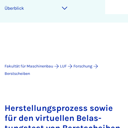
Über­blick
Fakultät für Maschinenbau
LUF
Forschung
Berstscheiben
Her­stel­lungs­pro­zess so­wie
für den vir­tu­el­len Be­las­