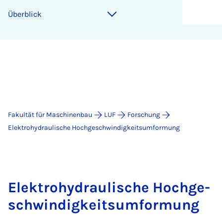
Über­blick
Fakultät für Maschinenbau
LUF
Forschung
Elektrohydraulische Hochgeschwindigkeitsumformung
Elek­tro­hy­drau­li­sche Hoch­ge­
schwin­dig­keit­s­um­for­mung