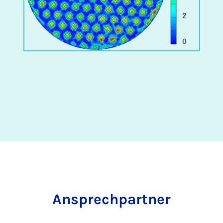
An­sprech­part­ner