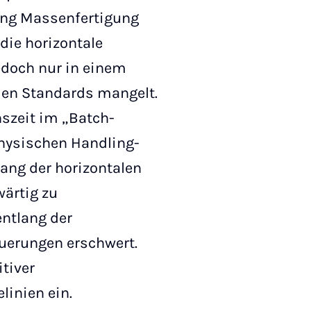
tung Massenfertigung
 die horizontale
jedoch nur in einem
den Standards mangelt.
nszeit im „Batch-
physischen Handling-
lang der horizontalen
wärtig zu
entlang der
euerungen erschwert.
tiver
inien ein.