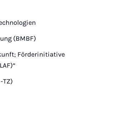
echnologien
hung (BMBF)
nft; Förderinitiative
(LAF)“
I-TZ)