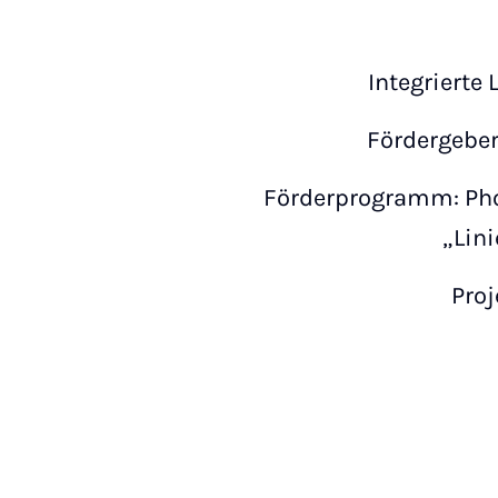
Integriert
Fördergebe
Förderprogramm: Phot
„Lini
Proj