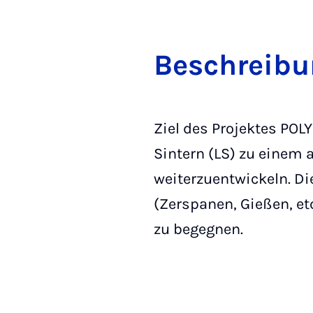
Bes­chreib
Ziel des Projektes POL
Sintern (LS) zu einem 
weiterzuentwickeln. Di
(Zerspanen, Gießen, e
zu begegnen.