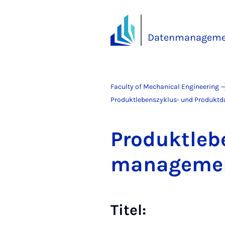
Datenmanageme
Faculty of Mechanical Engineering
Produktlebenszyklus- und Produk
Produk­tleb
man­age­m
Titel: