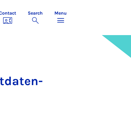
Contact
Search
Menu
­dat­en­