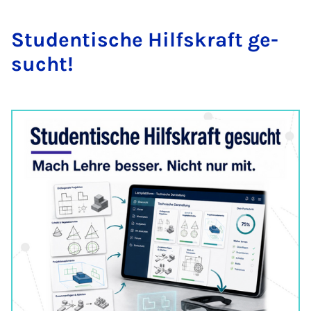
Stu­den­ti­sche Hil­f­s­kraft ge­
sucht!