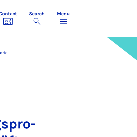
Contact
Search
Menu
orie
s­pro­