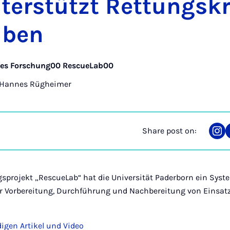
­ter­stützt Ret­tung­sk
Üben
les Forschung00 RescueLab00
Hannes Rügheimer
Share post on:
Sha
on
Ins
sprojekt „RescueLab“ hat die Universität Paderborn ein Syste
er Vorbereitung, Durchführung und Nachbereitung von Einsa
igen Artikel und Video