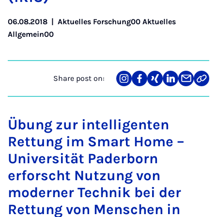
06.08.2018
|
Aktuelles Forschung00 Aktuelles
Allgemein00
Share post on:
Share
Teilen
Teilen
Teilen
Teilen
Link
on
auf
auf
auf
über
kopi
Instagram
Facebook
Xing
LinkedIn
E-
Mail
Übung zur intelligenten
Rettung im Smart Home –
Universität Paderborn
erforscht Nutzung von
moderner Technik bei der
Rettung von Menschen in