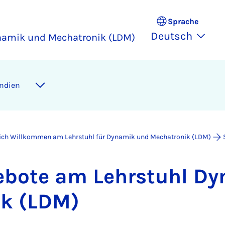
Sprache
Deutsch
ynamik und Mechatronik (LDM)
n­di­en
lich Willkommen am Lehrstuhl für Dynamik und Mechatronik (LDM)
ge­bo­te am Lehr­stuhl D
nik (LDM)