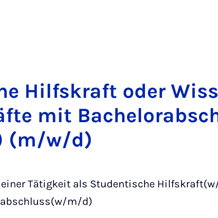
che Hilfs­kraft oder Wis­s
äf­te mit Ba­che­lo­rab­s
 (m/w/d)
 einer Tätigkeit als Studentische Hilfskraft(
orabschluss(w/m/d)