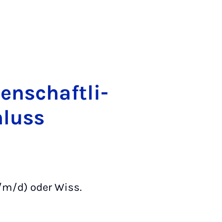
en­schaft­li­
chluss
w/m/d) oder Wiss.