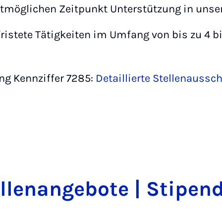
tmöglichen Zeitpunkt Unterstützung in uns
ristete Tätigkeiten im Umfang von bis zu 4 b
ng Kennziffer 7285:
Detaillierte Stellenaussc
­len­an­ge­bo­te | Sti­pen­