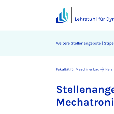
Lehrstuhl für D
Wei­te­re Stel­len­an­ge­bo­te | Sti­pe
Fakultät für Maschinenbau
Herz
Stel­len­an­
Me­cha­tro­