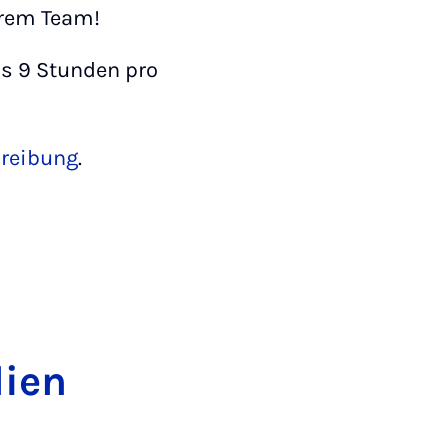
erem Team!
is 9 Stunden pro
hreibung
.
di­en