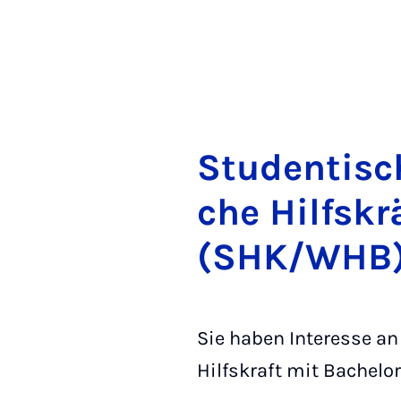
Stu­den­ti­s
che Hilfs­kr
(SHK/WHB)
Sie haben Interesse an
Hilfskraft mit Bachel