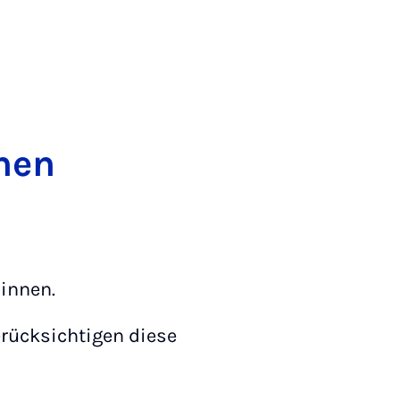
­nen
*innen.
erücksichtigen diese