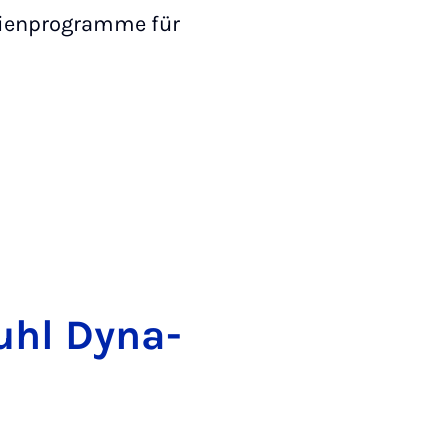
dienprogramme für
tuhl Dy­na­