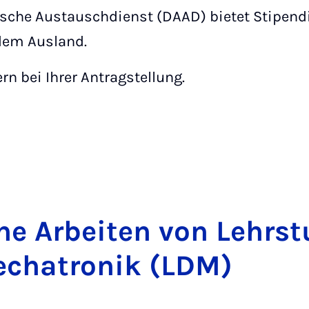
sche Austauschdienst (DAAD) bietet Stipen
dem Ausland.
rn bei Ihrer Antragstellung.
che Ar­bei­ten von Lehr­s
cha­tro­nik (LDM)