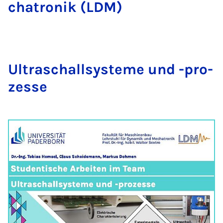
cha­tro­nik (LDM)
Ul­tra­schall­sys­te­me und -pro­
zes­se