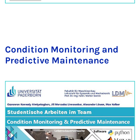
Con­di­ti­on Mo­ni­to­ring and
Pre­dic­ti­ve Main­te­nance