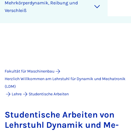
Mehr­kör­perdy­na­mik, Rei­bung und
Ver­schleiß
Fakultät für Maschinenbau
Herzlich Willkommen am Lehrstuhl für Dynamik und Mechatronik
(LDM)
Lehre
Studentische Arbeiten
Stu­den­ti­sche Ar­bei­ten von
Lehr­stuhl Dy­na­mik und Me­