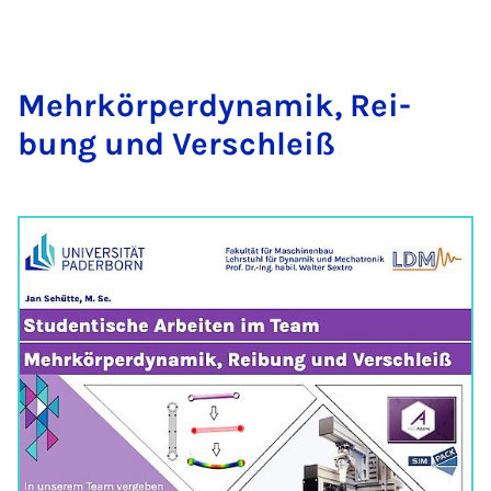
Mehr­kör­perdy­na­mik, Rei­
bung und Ver­schleiß