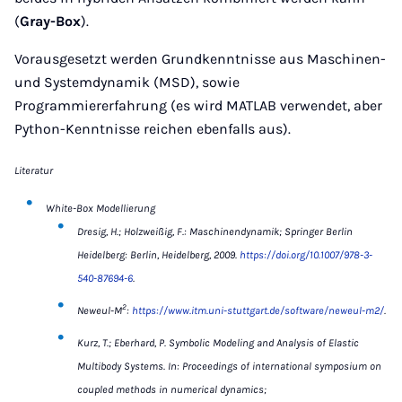
(
Gray-Box
).
Vorausgesetzt werden Grundkenntnisse aus Maschinen-
und Systemdynamik (MSD), sowie
Programmiererfahrung (es wird MATLAB verwendet, aber
Python-Kenntnisse reichen ebenfalls aus).
Literatur
White-Box Modellierung
Dresig, H.; Holzweißig, F.: Maschinendynamik; Springer Berlin
Heidelberg: Berlin, Heidelberg, 2009.
https://doi.org/10.1007/978-3-
540-87694-6
.
2
Neweul-M
:
https://www.itm.uni-stuttgart.de/software/neweul-m2/
.
Kurz, T.; Eberhard, P. Symbolic Modeling and Analysis of Elastic
Multibody Systems. In: Proceedings of international symposium on
coupled methods in numerical dynamics;