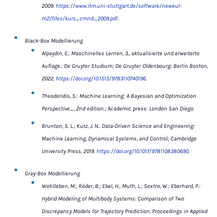
2009.
https://www.itm.uni-stuttgart.de/software/neweul-
m2/files/kurz_cmnd_2009.pdf
.
Black-Box Modellierung
Alpaydin, E.: Maschinelles Lernen, 3., aktualisierte und erweiterte
Auflage.; De Gruyter Studium; De Gruyter Oldenbourg: Berlin Boston,
2022.
https://doi.org/10.1515/9783110740196
.
Theodoridis, S.: Machine Learning: A Bayesian and Optimization
Perspective_, 2nd edition.; Academic press: London San Diego.
Brunton, S. L.; Kutz, J. N.: Data-Driven Science and Engineering:
Machine Learning, Dynamical Systems, and Control; Cambridge
University Press, 2019.
https://doi.org/10.1017/9781108380690
.
Gray-Box Modellierung
Wohlleben, M.; Röder, B.; Ebel, H.; Muth, L.; Sextro, W.; Eberhard, P.:
Hybrid Modeling of Multibody Systems: Comparison of Two
Discrepancy Models for Trajectory Prediction. Proceedings in Applied