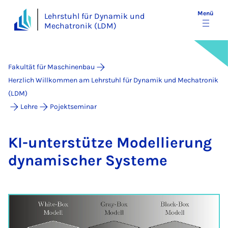
Menü
Lehrstuhl für Dynamik und
Mechatronik (LDM)
Fakultät für Maschinenbau
Herzlich Willkommen am Lehrstuhl für Dynamik und Mechatronik
(LDM)
Lehre
Pojektseminar
KI-un­ter­stüt­ze Mo­del­lie­rung
dy­na­mi­scher Sys­te­me