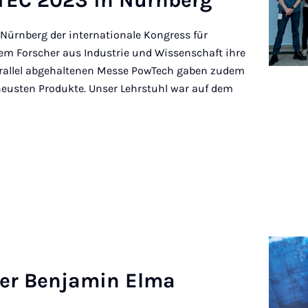
­TEC 2023 in Nürn­berg
 Nürnberg der internationale Kongress für
 dem Forscher aus Industrie und Wissenschaft ihre
parallel abgehaltenen Messe PowTech gaben zudem
neusten Produkte. Unser Lehrstuhl war auf dem
­ter Ben­ja­min El­ma