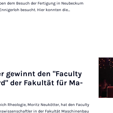
Neben dem Besuch der Fertigung in Neubeckum
nnigerloh besucht. Hier konnten die…
er ge­winnt den "Fa­cul­ty
d" der Fa­kul­tät für Ma­
ich Rheologie, Moritz Neukötter, hat den Faculty
swissenschaftler in der Fakultät Maschinenbau