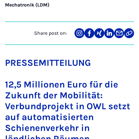
Mechatronik (LDM)
Share post on:
Share
Teilen
Teilen
Teilen
Teilen
Link
on
auf
auf
auf
über
kopi
Instagram
Facebook
Xing
LinkedIn
E-
Mail
PRESSEMITTEILUNG
12,5 Millionen Euro für die
Zukunft der Mobilität:
Verbundprojekt in OWL setzt
auf automatisierten
Schienenverkehr in
ländlichen Räumen