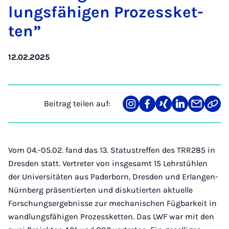
lungs­fä­hi­gen Pro­zess­ket­
ten”
12.02.2025
Beitrag teilen auf:
Teilen
Teilen
Teilen
Teilen
Teilen
Link
auf
auf
auf
auf
über
kopi
Instagram
Facebook
Xing
LinkedIn
E-
Mail
Vom 04.-05.02. fand das 13. Statustreffen des TRR285 in
Dresden statt. Vertreter von insgesamt 15 Lehrstühlen
der Universitäten aus Paderborn, Dresden und Erlangen-
Nürnberg präsentierten und diskutierten aktuelle
Forschungsergebnisse zur mechanischen Fügbarkeit in
wandlungsfähigen Prozessketten. Das LWF war mit den