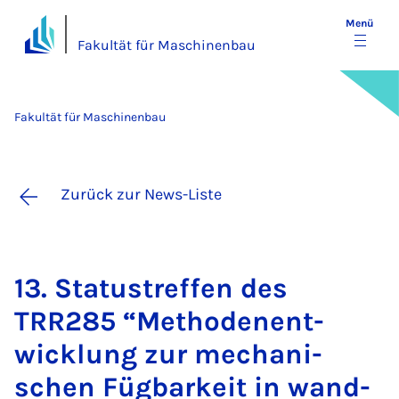
Menü
Fakultät für Maschinenbau
Fakultät für Maschinenbau
Zurück zur News-Liste
13. Sta­tus­tref­fen des
TRR285 “Me­tho­den­ent­
wick­lung zur me­cha­ni­
schen Füg­bar­keit in wand­