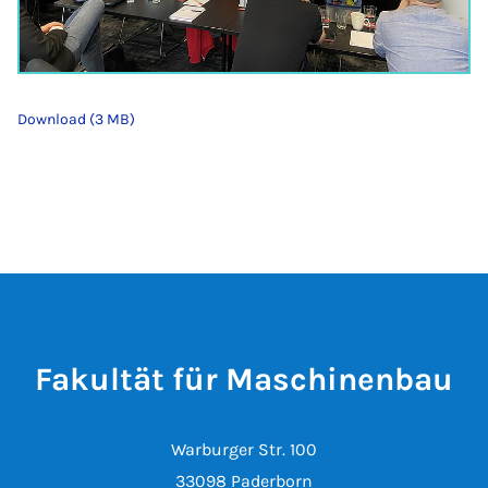
Download (3 MB)
Fakultät für Maschinenbau
Warburger Str. 100
33098 Paderborn