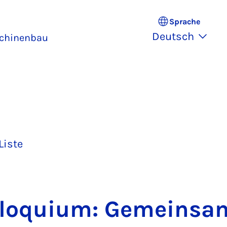
Sprache
Deutsch
schinenbau
Liste
­lo­qui­um: Ge­mein­sa