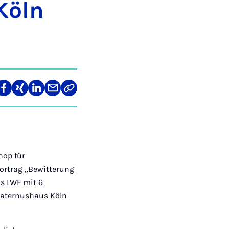
 Köln
len
Teilen
Teilen
Teilen
Teilen
Link
auf
auf
auf
über
kopieren
tagram
Facebook
Xing
LinkedIn
E-
Mail
hop für
ortrag „Bewitterung
as LWF mit 6
 Maternushaus Köln