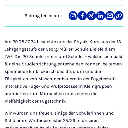
Beitrag teilen auf:
Teilen
Teilen
Teilen
Teilen
Teilen
Link
auf
auf
auf
auf
über
kopi
Instagram
Facebook
Xing
LinkedIn
E-
Mail
Am 29.08.2024 besuchte uns der Physik-Kurs aus der 13.
Jahrgangsstufe der Georg-Müller-Schule Bielefeld am
LWF. Die 20 Schülerinnen und Schüler - welche sich bald
für eine Studienrichtung entscheiden können, bekamen
spannende Einblicke ich das Studium und die
Tätigkeiten von Maschinenbauern in der Fügetechnik.
Interaktive Füge- und Prüfprozesse in Kleingruppen
animierten zum Mitmachen und zeigten die
Vielfältigkeit der Fügetechnik.
Wir würden uns freuen, einige der Schülerinnen und
Schüler im Wintersemester 25/26 in unseren
Vorlesungssälen sowie in unseren Laboren wieder