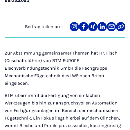
28.03.2023
Beitrag teilen auf:
Teilen
Teilen
Teilen
Teilen
Teilen
Link
auf
auf
auf
auf
über
kopi
Instagram
Facebook
Xing
LinkedIn
E-
Mail
Zur Abstimmung gemeinsamer Themen hat Hr. Fisch
(Geschäftsführer) von BTM EUROPE
Blechverbindungstechnik GmbH die Fachgruppe
Mechanische Fügetechnik des LWF nach Brilon
eingeladen.
BTM übernimmt die Fertigung von einfachen
Werkzeugen bis hin zur anspruchsvollen Automation
von Fertigungsanlagen im Bereich der mechanischen
Fügetechnik. Ein Fokus liegt hierbei auf dem Clinchen,
womit Bleche und Profile prozesssicher, kostengünstig