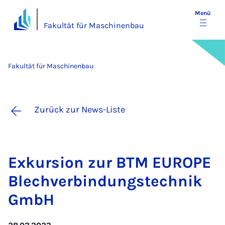
Menü
Fakultät für Maschinenbau
Fakultät für Maschinenbau
Zurück zur News-Liste
Ex­kur­si­on zur BTM EU­RO­PE
Blech­ver­bin­dungs­tech­nik
GmbH