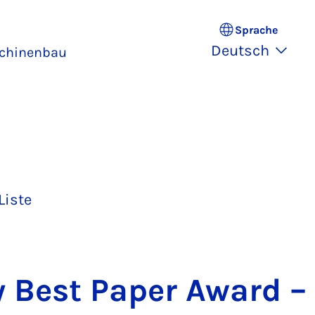
Sprache
Deutsch
schinenbau
Liste
ty Best Pa­per Award –