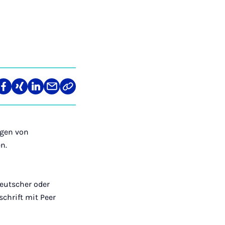
len
Teilen
Teilen
Teilen
Teilen
Link
auf
auf
auf
über
kopieren
tagram
Facebook
Xing
LinkedIn
E-
Mail
ngen von
n.
deutscher oder
schrift mit Peer