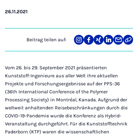
26.11.2021
Beitrag teilen auf:
Teilen
Teilen
Teilen
Teilen
Teilen
Link
auf
auf
auf
auf
über
kopi
Instagram
Facebook
Xing
LinkedIn
E-
Mail
Vom 26. bis 29. September 2021 präsentierten
Kunststoff-Ingenieure aus aller Welt ihre aktuellen
Projekte und Forschungsergebnisse auf der PPS-36
(36th International Conference of the Polymer
Processing Society) in Montréal, Kanada. Aufgrund der
weltweit anhaltenden Reisebeschränkungen durch die
COVID-19-Pandemie wurde die Konferenz als Hybrid-
Veranstaltung durchgeführt. Für die Kunststofftechnik
Paderborn (KTP) waren die wissenschaftlichen