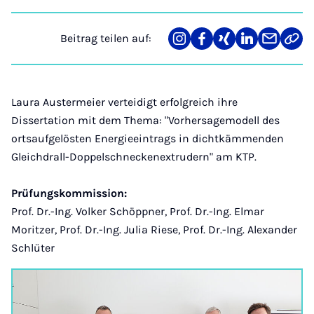
Beitrag teilen auf:
Teilen
Teilen
Teilen
Teilen
Teilen
Link
auf
auf
auf
auf
über
kopi
Instagram
Facebook
Xing
LinkedIn
E-
Mail
Laura Austermeier verteidigt erfolgreich ihre
Dissertation mit dem Thema: "Vorhersagemodell des
ortsaufgelösten Energieeintrags in dichtkämmenden
Gleichdrall-Doppelschneckenextrudern" am KTP.
Prüfungskommission:
Prof. Dr.-Ing. Volker Schöppner, Prof. Dr.-Ing. Elmar
Moritzer, Prof. Dr.-Ing. Julia Riese, Prof. Dr.-Ing. Alexander
Schlüter