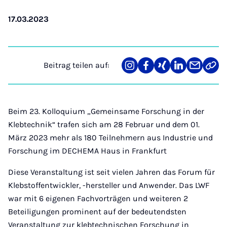
17.03.2023
Beitrag teilen auf:
Teilen
Teilen
Teilen
Teilen
Teilen
Link
auf
auf
auf
auf
über
kopi
Instagram
Facebook
Xing
LinkedIn
E-
Mail
Beim 23. Kolloquium „Gemeinsame Forschung in der
Klebtechnik“ trafen sich am 28 Februar und dem 01.
März 2023 mehr als 180 Teilnehmern aus Industrie und
Forschung im DECHEMA Haus in Frankfurt
Diese Veranstaltung ist seit vielen Jahren das Forum für
Klebstoffentwickler, -hersteller und Anwender. Das LWF
war mit 6 eigenen Fachvorträgen und weiteren 2
Beteiligungen prominent auf der bedeutendsten
Veranstaltung zur klebtechnischen Forschung in