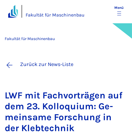
Menü
Fakultät für Maschinenbau
Fakultät für Maschinenbau
Zurück zur News-Liste
LWF mit Fach­vor­trä­gen auf
dem 23. Kol­lo­qui­um: Ge­
mein­sa­me For­schung in
der Kleb­tech­nik