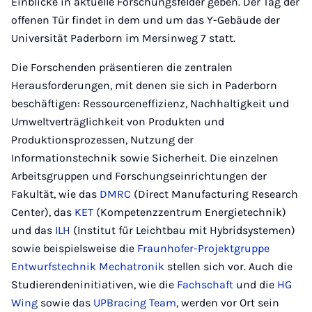
Einblicke in aktuelle Forschungsfelder geben. Der Tag der
offenen Tür findet in dem und um das Y-Gebäude der
Universität Paderborn im Mersinweg 7 statt.
Die Forschenden präsentieren die zentralen
Herausforderungen, mit denen sie sich in Paderborn
beschäftigen: Ressourceneffizienz, Nachhaltigkeit und
Umweltverträglichkeit von Produkten und
Produktionsprozessen, Nutzung der
Informationstechnik sowie Sicherheit. Die einzelnen
Arbeitsgruppen und Forschungseinrichtungen der
Fakultät, wie das
DMRC
(Direct Manufacturing Research
Center), das
KET
(Kompetenzzentrum Energietechnik)
und das
ILH
(Institut für Leichtbau mit Hybridsystemen)
sowie beispielsweise die
Fraunhofer-Projektgruppe
Entwurfstechnik Mechatronik
stellen sich vor. Auch die
Studierendeninitiativen, wie die
Fachschaft
und die
HG
Wing
sowie das
UPBracing Team
, werden vor Ort sein