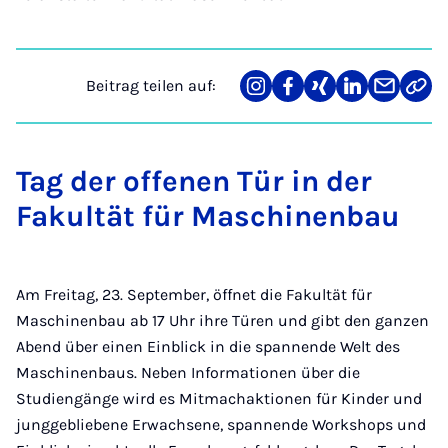
Beitrag teilen auf:
Teilen
Teilen
Teilen
Teilen
Teilen
Link
auf
auf
auf
auf
über
kopi
Instagram
Facebook
Xing
LinkedIn
E-
Mail
Tag der offenen Tür in der
Fakultät für Maschinenbau
Am Freitag, 23. September, öffnet die Fakultät für
Maschinenbau ab 17 Uhr ihre Türen und gibt den ganzen
Abend über einen Einblick in die spannende Welt des
Maschinenbaus. Neben Informationen über die
Studiengänge wird es Mitmachaktionen für Kinder und
junggebliebene Erwachsene, spannende Workshops und