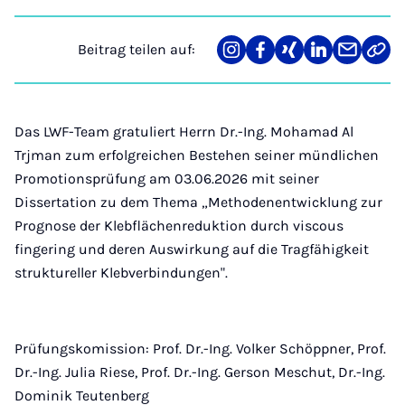
Beitrag teilen auf:
Teilen
Teilen
Teilen
Teilen
Teilen
Link
auf
auf
auf
auf
über
kopi
Instagram
Facebook
Xing
LinkedIn
E-
Mail
Das LWF-Team gratuliert Herrn Dr.-Ing. Mohamad Al
Trjman zum erfolgreichen Bestehen seiner mündlichen
Promotionsprüfung am 03.06.2026 mit seiner
Dissertation zu dem Thema „Methodenentwicklung zur
Prognose der Klebflächenreduktion durch viscous
fingering und deren Auswirkung auf die Tragfähigkeit
struktureller Klebverbindungen".
Prüfungskomission: Prof. Dr.-Ing. Volker Schöppner, Prof.
Dr.-Ing. Julia Riese, Prof. Dr.-Ing. Gerson Meschut, Dr.-Ing.
Dominik Teutenberg